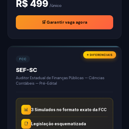
R$ 499
/único
🛒 Garantir vaga agora
⭐ DIFERENCIAIS
FCC
SEF-SC
Auditor Estadual de Finanças Públicas — Ciências
Contábeis — Pré-Edital
📊
3 Simulados no formato exato da FCC
📑
Legislação esquematizada