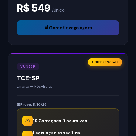
R$ 549
/único
🛒 Garantir vaga agora
⭐ DIFERENCIAIS
VUNESP
TCE-SP
Direito — Pós-Edital
Prova: 11/10/26
✍️
10 Correções Discursivas
Legislação específica
📑