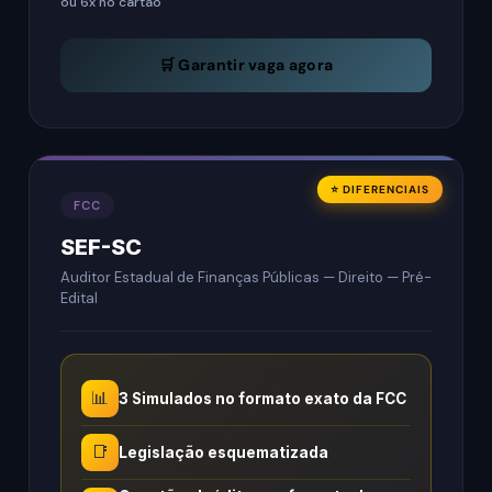
ou 6x no cartão
🛒 Garantir vaga agora
⭐ DIFERENCIAIS
FCC
SEF-SC
Auditor Estadual de Finanças Públicas — Direito — Pré-
Edital
📊
3 Simulados no formato exato da FCC
📑
Legislação esquematizada