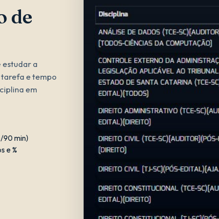
 de
 estudar a
e tarefa e tempo
ciplina em
0/90 min)
os e %