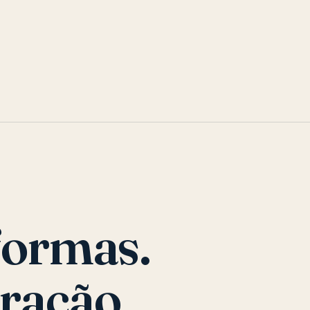
formas.
ração