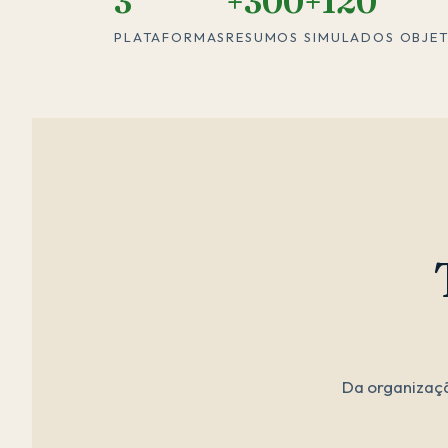
3
+300
+120
PLATAFORMAS
RESUMOS
SIMULADOS OBJET
Da organizaçã