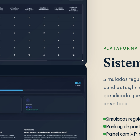
PLATAFORMA
Siste
Simulados regul
candidatos, li
gamificado que
deve focar.
Simulados regul
Ranking de pont
Painel com XP,