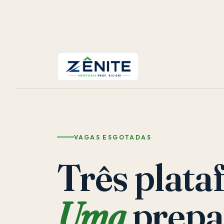
VAGAS ESGOTADAS
Três plata
Uma
prepa